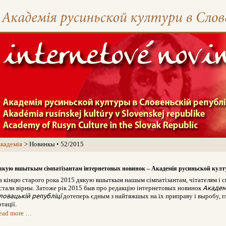
кадемія
Новинкы • 52/2015
якую вшыткым сімпатізантам інтернетовых новинок – Академія русиньской култ
а кінцю старого рока 2015 дякую вшыткым нашым сімпатізантам, чітателям і с
істали вірны. Затоже рік 2015 быв про редакцію інтернетовых новинок
Академ
ловацькій републіцї
дотеперь єдным з найтяжшых на їх приправу і выробу, 
тації.
ead more …