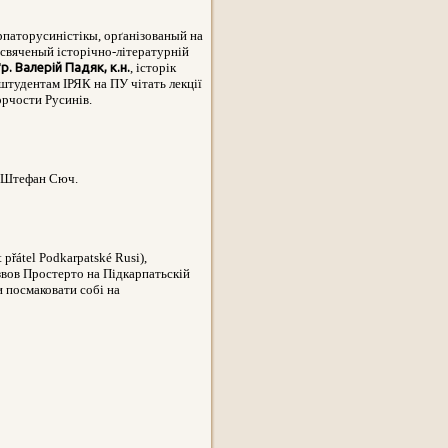
арпаторусиністікы, орґанізованый на
исвяченый історічно-літературній
р. Валерій Падяк, к.н.
, історік
 штудентам ІРЯК на ПУ чітать лекції
ворчости Русинів.
й Штефан Сюч.
přátel Podkarpatské Rusi),
азвов Простерто на Підкарпатьскій
и посмаковати собі на