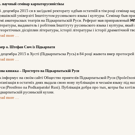
3. научный семінар карпаторусиністікы
6. децембра 2015 ся в засїдалнї ректорату одбыв остатнїй в тім роцї семінар к
ряшівскій універзітї Інштітутом русиньского языка і културы. Семінар быв пр
емі аматерьскых театрів на Підкарпатьскій Руси. Реферат мав приправленый
Мґ
ітературы, выдаватель і робітник Інштітуту русиньского языка і културы, якый
 теоретічных дісціплин літературы, історії літературы і історії драматічной т
ead more …
мер о. Штефан Сюч із Підкарпатя
. децембра 2015 в Хустї (Підкарпатьска Русь) в 84 роцї жывота вмер протоєре
ead more …
ова книжка – Простерто на Підкарпатьскій Руси
к інформує на своїм сайтї Общество приятелїв Підкарпатьской Руси (Společnost 
рґанізація в остатнїх днях выдала свою нову публікацію в чеськім языку під н
уси (Prostřeno na Podkarpatské Rusi). Публікація добра про тых, котры бы хотїл
ідкарпатьскій русиньскій кухни.
ead more …