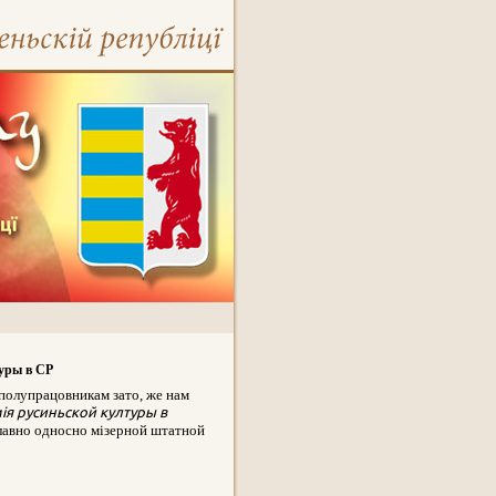
уры в СР
полупрацовникам зато, же нам
ія русиньской културы в
главно односно мізерной штатной