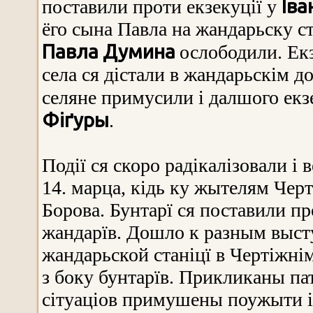
Іва
поставили проти екзекуції у
ёго сына Павла на жандарьску ст
Павла Думина
ослободили. Екз
села ся дістали в жандарьскім до
селяне примусили і далшого екз
Фіґуры
.
Події ся скоро радікалізовали і 
14. марца, кідь ку жытелям Черт
Борова. Бунтарї ся поставили п
жандарїв. Дошло к разным выст
жандарьской станіцї в Чертіжнім
з боку бунтарїв. Прикликаны пат
сітуаціов примушены поужыти і 