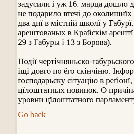
задусили і уж 16. марца дошло 
не подарило втечі до околишнїх 
два днї в містній школї у Габур
арештованых в Крайскім арештї 
29 з Габуры і 13 з Борова).
Події чертічняньско-габурьского
іщі довго по ёго скінчіню. Інфор
господарьску сітуацію в реґіонї
цїлоштатных новинок. О причіна
уровни цїлоштатного парламент
Go back