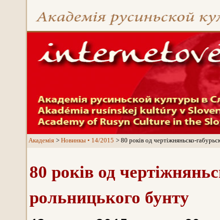
Aкадемія
Новинкы • 14/2015
80 років од чертіжняньско-габурьс
80 років од чертіжнянь
рольницького бунту