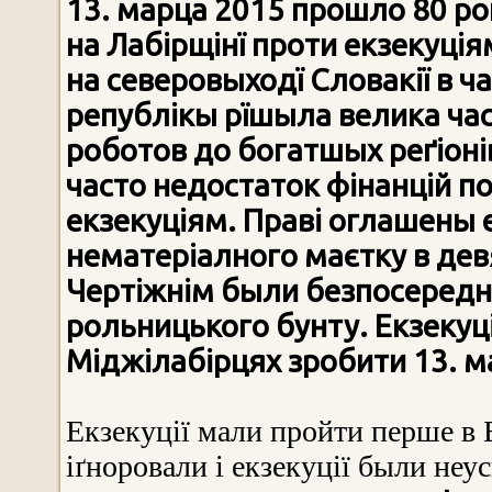
13. марца 2015 прошло 80 ро
на Лабірщінї проти екзекуція
на северовыходї Словакії в 
републікы рїшыла велика час
роботов до богатшых реґіонів
часто недостаток фінанцій п
екзекуціям. Праві оглашены е
нематеріалного маєтку в девя
Чертіжнім были безпосередн
рольницького бунту. Екзекуц
Міджілабірцях зробити 13. м
Екзекуції мали пройти перше в Б
іґноровали і екзекуції были неу