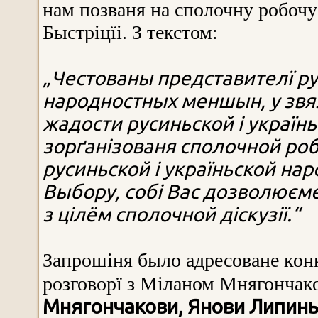
нам позваня на сполочну робочу с
Быстріцїі. З текстом:
„Честованы представителї ру
народностных меншын, у звяз
жадости русиньской і украї
зорґанізованя сполочной роб
русиньской і україньской на
Выбору, собі Вас дозволюєме
з цілём сполочной діскузії.“
Запрошіня было адресоване ко
розговорї з Міланом Мнягончако
Мнягончакови, Янови Липиньс