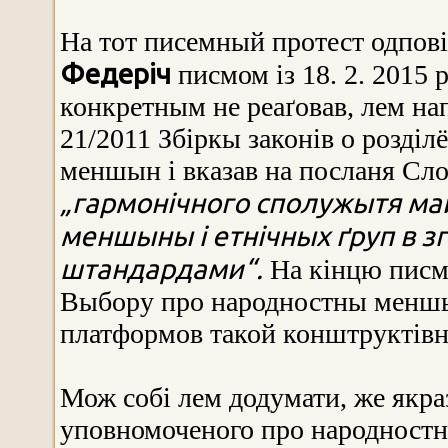
На тот писемный протест одпов
Федеріч
писмом із 18. 2. 2015 
конкретным не реаґовав, лем на
21/2011 Збіркы законів о розді
меншын і вказав на посланя Сл
„гармонічного сполужытя ма
меншыны і етнічных ґруп в з
штандардами“.
На кінцю писм
Выбору про народностны меншы
платформов такой конштруктівно
Мож собі лем додумати, же якраз
уповномоченого про народностны