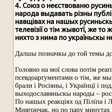
4. Союз о неєствованю русин
народа выдавать різны публік
навщівах на нашых русиньскых
телевізії о тім жывотї, же то 
нихто з нима по україньскы не
Далшы позначкы до той темы до
Головно на мої слова потім реа
псевдоарґументами о тім, же мы
брали і Росіяны, і Українцї і по
выходославяньскы народы – росі
По нашых реакціях од Піліпа і 
Мнягончак, но по пару минутах