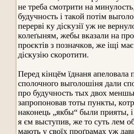
не треба смотрити на минулость,
будучность і такой потім выголо
перерві ку діскузії уж не вернул
колеґыням, жебы вказали на пр
проєктів з позначков, же іщі має
діскузію скоротити.
Перед кінцём їднаня апеловала 
сполочного выголошіня дали сп
про будучность тых двох меншын
запропоновав тоты пункты, котр
наконець „якбы“ были прияты, і 
я єм выступив, же то суть лем 
мають у своїх проґрамах уж давн