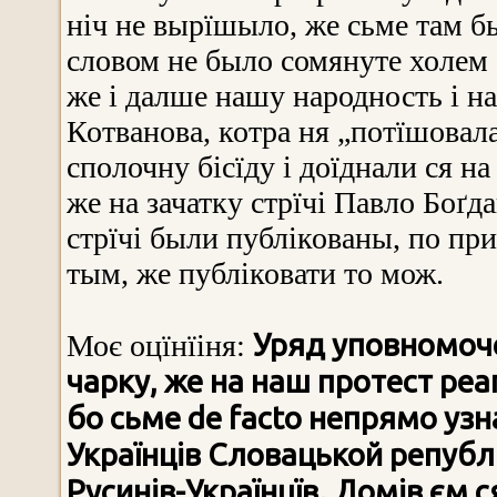
ніч не вырїшыло, же сьме там б
словом не было сомянуте холем 
же і далше нашу народность і на
Котванова, котра ня „потїшовал
сполочну бісїду і доїднали ся н
же на зачатку стрїчі Павло Боґд
стрїчі были публікованы, по пр
тым, же публіковати то мож.
Уряд уповномоче
Моє оцїнїіня:
чарку, же на наш протест реа
бо сьме de facto непрямо узна
Українців Словацькой републ
Русинів-Українцїв. Домів єм 