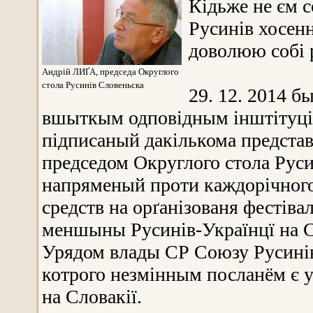
Кідьже не єм с
Русинів хосенн
доволюю собі 
Андрій ЛИҐА, председа Округлого
стола Русинів Словеньска
29. 12. 2014 б
вшыткым одповідным інштітуція
підписаный дакількома представ
председом Округлого стола Рус
напряменый проти каждорічног
средств на орґанізованя фестів
меншыны Русинів-Українцї на С
Урядом влады СР Союзу Русинів
котрого незмінным посланём є у
на Словакії.