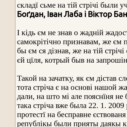
складї сьме на тій стрічі были 
Боґдан, Іван Лаба і Віктор Ба
І кідь єм не знав о жадній жадос
самокрітічно признавам, же єм п
бы єм ся дізнав, же на тій стріч
єй цїля, котрый быв на запроші
Такой на зачатку, як єм дістав с
тота стріча є на основі нашой 
дали, на што мі але пояснїня не 
така стріча вже была 22. 1. 2009
протестї на бесправне єствован
републікы были прияты даякы к