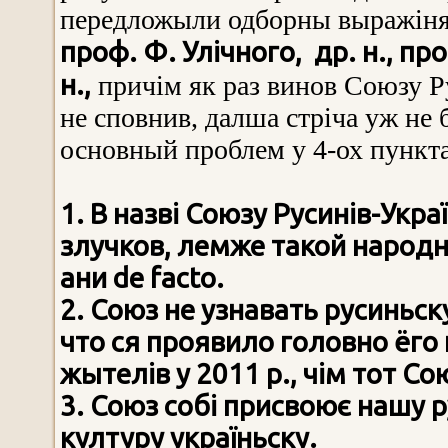
передложыли одборны выражіня 
проф. Ф. Улічного, др. н., проф
н.,
причім як раз винов Союзу Ру
не сповнив, далша стріча уж не 
основный проблем у 4-ох пункт
1. В назві Сoюзу Русинів-Укра
злучков, лемже такой народнос
ани de facto.
2. Союз не узнавать русиньск
что ся проявило головно ёго
жытелів у 2011 р., чім тот С
3. Союз собі присвоює нашу р
културу україньску.