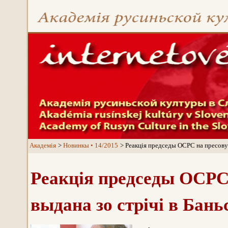
Aкадемія
Новинкы • 14/2015
Реакція председы ОСРС на пресову с
Реакція председы ОСРС 
выдана зо стрічі в Бань