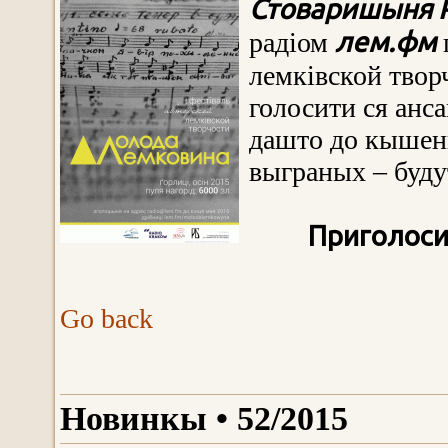
Стоваришыня Р
лем.фм
радіом
лемківской твор
голосити ся анса
дашто до кышен
выграных – буду
Приголоси
Go back
Новинкы • 52/2015