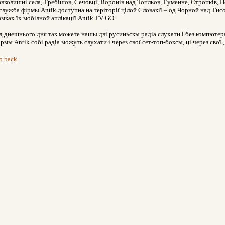
авколишні села, Требішов, Сечовці, Воронів над Топльов, Гуменне, Стропків, 
 служба фірмы Antik доступна на теріторії цілой Словакії – од Чорной над Тисо
амках їх мобілной аплікації Antik TV GO.
д днешнього дня так можете нашы дві русиньскы радіа слухати і без компюте
ірмы Antik собі радіа можуть слухати і через свої сет-топ-боксы, ці через свої
o back