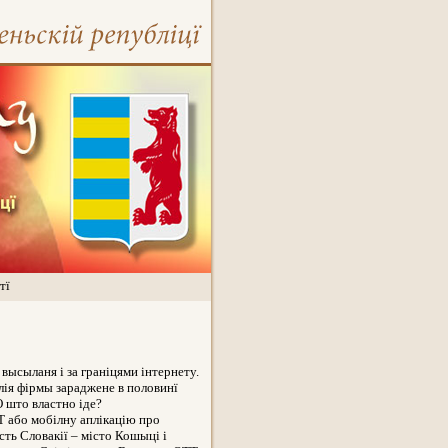
тї
ысыланя і за граніцями інтернету.
лія фірмы зараджене в половинї
 што властно іде?
T або мобілну аплікацію про
ть Словакії – місто Кошыці і