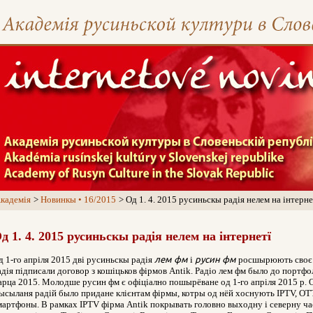
кадемія
Новинкы • 16/2015
Од 1. 4. 2015 русиньскы радія нелем на інтерне
д 1. 4. 2015 русиньскы радія нелем на інтернетї
д 1-го апріля 2015 дві русиньскы радія
лем фм
і
русин фм
росшырюють своє в
адія підписали договор з кошіцьков фірмов Antik. Радіо лем фм было до портфо
арца 2015. Молодше русин фм є офіціално пошырёване од 1-го апріля 2015 р. О
ысыланя радій было придане клієнтам фірмы, котры од нёй хоснують IPTV, OT
мартфоны. В рамках IPTV фірма Antik покрывать головно выходну і северну час