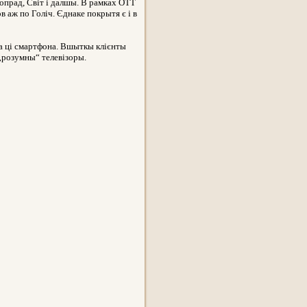
Попрад, Світ і далшы. В рамках ОТТ
в аж по Голіч. Єднаке покрытя є і в
ра ці смартфона. Вшыткы клієнты
 „розумны“ телевізоры.