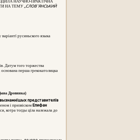
ХОДИЛА НАУЧНО-ПРАКТІЧНА
ТИ НА ТЕМУ
„СЛОВʼЯНСЬКИЙ
у варіантї русиньского языка
ів. Датум того торжества
ла основана перша грекокатолицка
ифана Дровняка)
найвызнамнїшых представителїв
еном і призвіском
Епифан
си, котра тогды цїла належала до
, котра тогды,
де юре,
приналежала