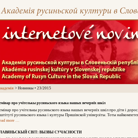
кадемія
Новинкы • 23/2015
емінар про учітелькы русиньского языка нашых вечернїх шкіл
емінар про учітелькы русиньского языка нашых вечернїх шкіл про дїти і дорос
нштітутї русиньского языка і културы Пряшівской універзіты. Тоты найкомпе
ead more …
ЛАВЯНЬСКЫЙ СВІТ: ВЫЗВЫ СУЧАСНОСТИ