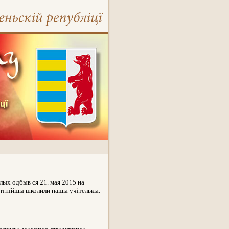
лых oдбыв ся 21. мая 2015 на
тентнїйшы школили нашы учітелькы.