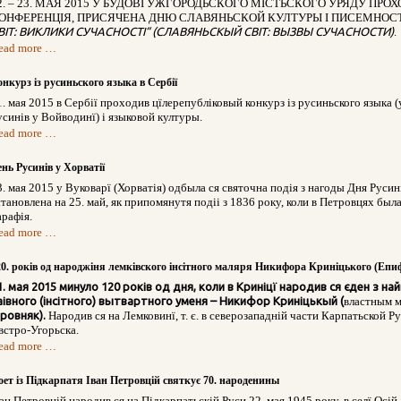
2. – 23. МАЯ 2015 У БУДОВІ УЖГОРОДЬСКОГО МІСТЬСКОГО УРЯДУ ПРО
ОНФЕРЕНЦІЯ, ПРИСЯЧЕНА ДНЮ СЛАВЯНЬСКОЙ КУЛТУРЫ І ПИСЕМНОС
ВІТ: ВИКЛИКИ СУЧАСНОСТІ“ (СЛАВЯНЬСКЫЙ СВІТ: ВЫЗВЫ СУЧАСНОСТИ)
.
ead more …
онкурз із русиньского языка в Сербії
1. мая 2015 в Сербії проходив цїлерепубліковый конкурз із русиньского языка (
усинів у Войводинї) і языковой културы.
ead more …
ень Русинів у Хорватії
3. мая 2015 у Вуковарї (Хорватія) одбыла ся святочна подія з нагоды Дня Русин
становлена на 25. май, як припомянутя подіі з 1836 року, коли в Петровцях бы
арафія.
ead more …
20. рoків од народжіня лемківского інсітного маляря Никифора Криніцького (Еп
1. мая 2015 минуло 120 років од дня, коли в Криніцї народив ся єден з 
аівного (інсітного) вытвартного уменя – Никифор Криніцькый (
властным м
ровняк).
Народив ся на Лемковинї, т. є. в северозападній части Карпатьской Ру
встро-Угорьска.
ead more …
оет із Підкарпатя Іван Петровцій святкує 70. народенины
ван Петровцій народив ся на Підкарпатьскій Руси 22. мая 1945 року, в селї Осій