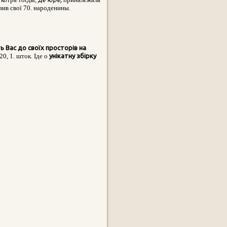
вив свої 70. народенины.
 Вас до своїх
просторів на
20, 1. шток. Іде о
унікатну збірку