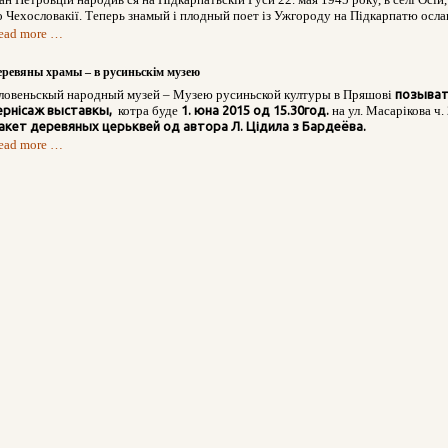
о Чехословакії. Теперь знамый і плодный поет із Ужгороду на Підкарпатю осла
ead more …
еревяны храмы – в русиньскім музею
ловеньскый народный музей – Музею русиньской културы в Пряшові
позывать
ернісаж выставкы,
котрa буде
1. юнa 2015 од 15.30
год.
на ул. Масарікова ч. 
акет деревяных церьквей од автора Л. Цідила з Бардеёва.
ead more …