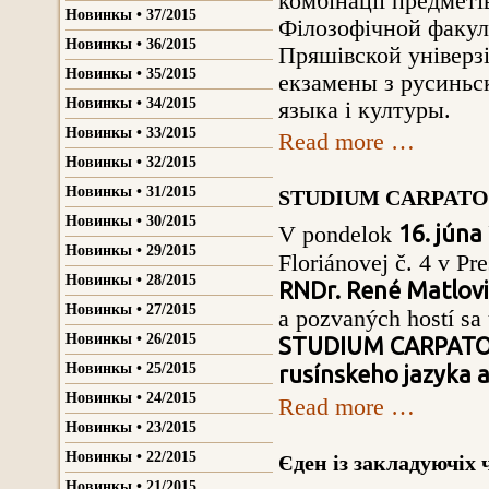
комбінації предметі
Новинкы • 37/2015
Філозофічной факул
Новинкы • 36/2015
Пряшівской універзі
Новинкы • 35/2015
екзамены з русиньск
Новинкы • 34/2015
языка і културы.
Новинкы • 33/2015
Read more …
Новинкы • 32/2015
Новинкы • 31/2015
STUDIUM CARPATO
Новинкы • 30/2015
16. júna
V pondelok
Новинкы • 29/2015
Floriánovej č. 4 v Pr
Новинкы • 28/2015
RNDr. René Matlovi
Новинкы • 27/2015
a pozvaných hostí sa 
Новинкы • 26/2015
STUDIUM CARPATO-
Новинкы • 25/2015
rusínskeho jazyka a
Новинкы • 24/2015
Read more …
Новинкы • 23/2015
Новинкы • 22/2015
Єден із закладуючіх 
Новинкы • 21/2015