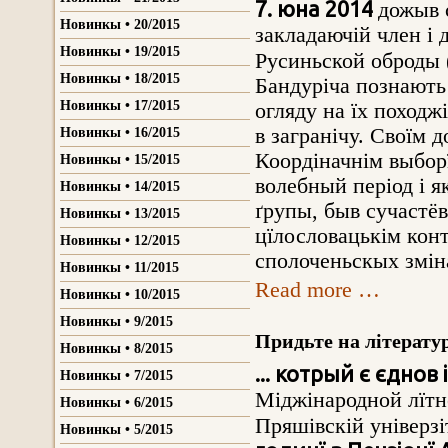
7. юна 2014
дожыв 
Новинкы • 20/2015
закладаючій член і 
Новинкы • 19/2015
Русиньской оброды 
Новинкы • 18/2015
Бандуріча познають
Новинкы • 17/2015
огляду на їх походж
в загранічу. Своїм 
Новинкы • 16/2015
Коордіначнім выбор
Новинкы • 15/2015
волебный період і 
Новинкы • 14/2015
ґрупы, быв сучастёв
Новинкы • 13/2015
цїлословацькім конте
Новинкы • 12/2015
сполоченьскых зміна
Новинкы • 11/2015
Read more …
Новинкы • 10/2015
Новинкы • 9/2015
Придьте на літератур
Новинкы • 8/2015
... котрый є єдно
Новинкы • 7/2015
Міджінародной лїтн
Новинкы • 6/2015
Пряшівскій універзі
Новинкы • 5/2015