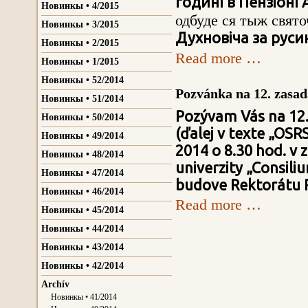
годинї в Пензіонї 
Новинкы • 4/2015
одбуде ся тыж свят
Новинкы • 3/2015
Духновіча за русин
Новинкы • 2/2015
Read more …
Новинкы • 1/2015
Новинкы • 52/2014
Pozvánka na 12. zasa
Новинкы • 51/2014
Pozývam Vás na 12.
Новинкы • 50/2014
(ďalej v texte „OSR
Новинкы • 49/2014
2014 o 8.30 hod. v 
Новинкы • 48/2014
univerzity „Consiliu
Новинкы • 47/2014
budove Rektorátu P
Новинкы • 46/2014
Read more …
Новинкы • 45/2014
Новинкы • 44/2014
Новинкы • 43/2014
Новинкы • 42/2014
Archív
Новинкы • 41/2014