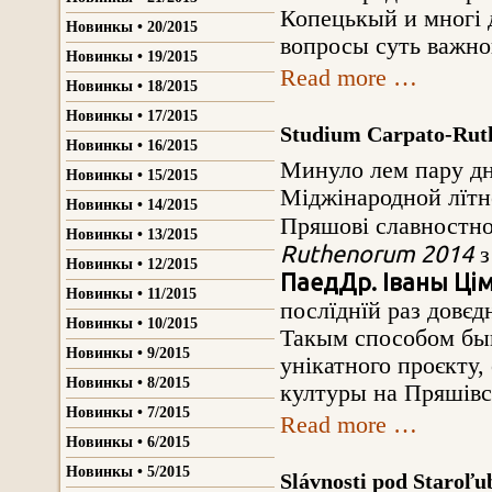
Копецькый и многі д
Новинкы • 20/2015
вопросы суть важнов
Новинкы • 19/2015
Read more …
Новинкы • 18/2015
Новинкы • 17/2015
Studium Carpato-Rut
Новинкы • 16/2015
Минуло лем пару днї
Новинкы • 15/2015
Міджінародной лїтн
Новинкы • 14/2015
Пряшові славностно
Новинкы • 13/2015
Ruthenorum 2014
з
Новинкы • 12/2015
ПаедДр. Іваны Ці
Новинкы • 11/2015
послїднїй раз довєдн
Новинкы • 10/2015
Такым способом быв 
Новинкы • 9/2015
унікатного проєкту,
Новинкы • 8/2015
културы на Пряшівск
Новинкы • 7/2015
Read more …
Новинкы • 6/2015
Новинкы • 5/2015
Slávnosti pod Staroľu