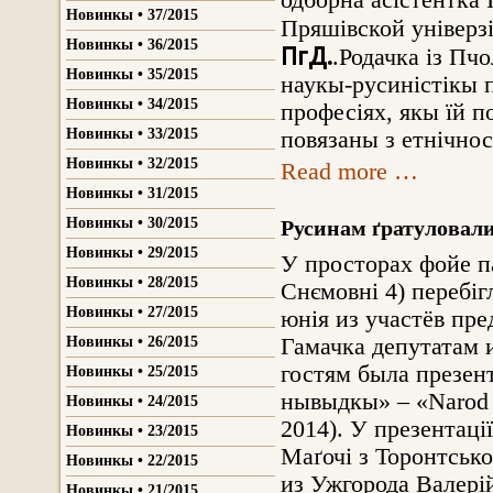
одборна асістентка 
Новинкы • 37/2015
Пряшівской універз
Новинкы • 36/2015
ПгД.
.Родачка із Пч
Новинкы • 35/2015
наукы-русиністікы 
Новинкы • 34/2015
професіях, якы їй п
Новинкы • 33/2015
повязаны з етнічнос
Новинкы • 32/2015
Read more …
Новинкы • 31/2015
Новинкы • 30/2015
Русинам ґратуловал
Новинкы • 29/2015
У просторах фойе п
Новинкы • 28/2015
Снємовні 4) перебіг
Новинкы • 27/2015
юнія из участёв пр
Новинкы • 26/2015
Гамачка депутатам 
гостям была презент
Новинкы • 25/2015
нывыдкы» – «Narod 
Новинкы • 24/2015
2014). У презентаці
Новинкы • 23/2015
Маґочі з Торонтсько
Новинкы • 22/2015
из Ужгорода Валері
Новинкы • 21/2015