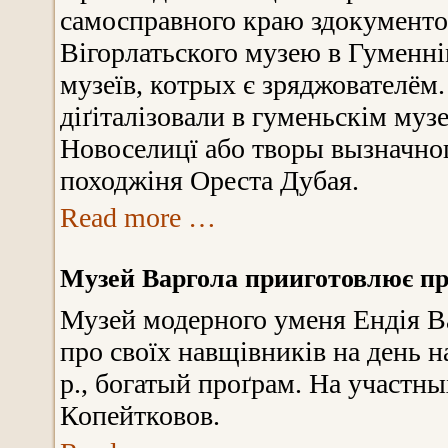
самосправного краю здокументова
Вігорлатьского музею в Гуменнім
музеїв, котрых є зряджователём
діґіталізовали в гуменьскім муз
Новоселицї або творы вызначног
походжіня Ореста Дубая.
Read more …
Музей Варгола прииготовлює пр
Музей модерного уменя Ендія В
про своїх навщівників на день н
р., богатый проґрам. На участны
Копейтковов.