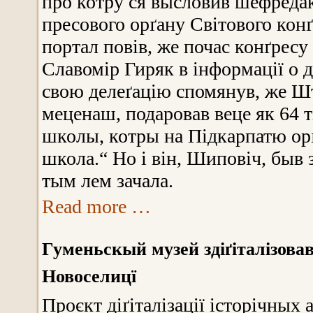
про котру ся высловив шефредак
пресового орґану Світового кон
портал повів, же почас конґрес
Славомір Гиряк в інформації о д
свою делеґацію спомянув, же Ш
меценаш, подаровав веце як 64 
школы, котры на Підкарпатю ор
школа.“ Но і він, Шиповіч, быв 
тым лем зачала.
Read more …
Гуменьскый музей здіґіталізовав
Новоселицї
Проєкт діґіталізації історічных