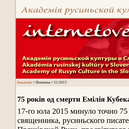
Aкадемія
Новинкы • 31/2015
75 рокiв од смерти Емілія Кубек
17-го юла 2015 минуло точно 75
священника, русиньского писате