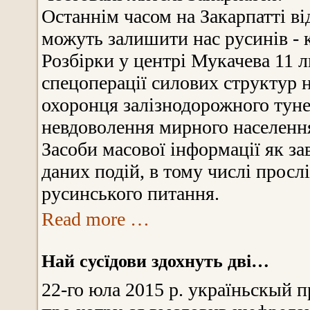
Останнім часом на Закарпатті ві
можуть залишити нас русинів -
Розбірки у центрі Мукачева 11 
спецоперації силових структур н
охоронця залізнодорожного туне
невдоволення мирного населення
Засоби масової інформації як з
даних подій, в тому числі просл
русинського питання.
Read more …
Най сусїдови здохнуть дві…
22-го юла 2015 р. україньскый п