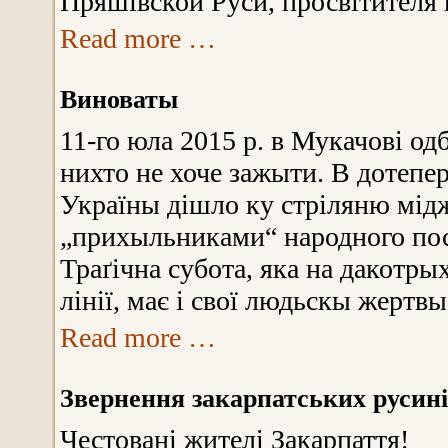
Пряшівской Руси, просвітителя 
Read more …
Виноваты
11-го юла 2015 р. в Мукачові од
нихто не хоче зажыти. В дотепер
Україны дішло ку стріляню міджі
„прихыльниками“ народного по
Траґічна субота, яка на дакотры
лінії, має і свої людьскы жертвы
Read more …
Звернення закарпатських русин
Честовані жителі Закарпаття!