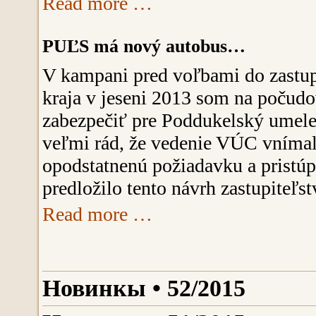
Read more …
PUĽS má nový autobus…
V kampani pred voľbami do zastu
kraja v jeseni 2013 som na počudo
zabezpečiť pre Poddukelský umel
veľmi rád, že vedenie VÚC vníma
opodstatnenú požiadavku a pristúp
predložilo tento návrh zastupiteľs
Read more …
Новинкы • 52/2015