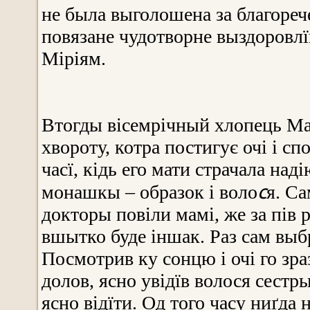
не была выголошена за благорече
повязане чудотворне выздоровлїн
Міріям.
Втогды вісемрічный хлопець Ма
хвороту, котра постигує очі і сп
часї, кідь его мати страчала на
с
монашкы – образок і воло
я. Са
докторы повіли мамі, же за пів р
вшытко буде іншак. Раз сам выбра
Посмотрив ку сонцю і очі го зра
долов, ясно увідїв волося сестр
ясно відїти. Од того часу ниґда