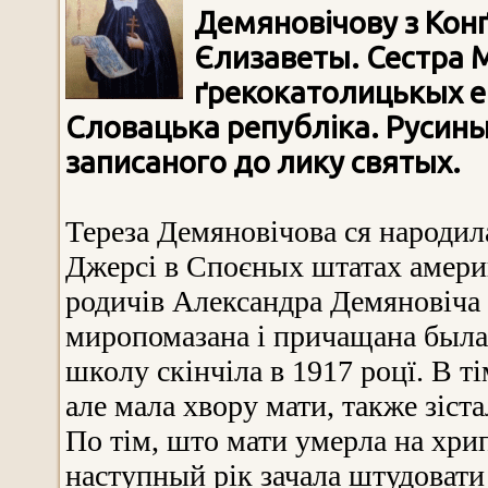
Демяновічову з Конґ
Єлизаветы. Сестра 
ґрекокатолицькых ем
Словацька републіка. Русин
записаного до лику святых.
Тереза Демяновічова ся народила
Джерсі в Споєных штатах амери
родичів Александра Демяновіча 
миропомазана і причащана была 
школу скінчіла в 1917 роцї. В ті
але мала хвору мати, также зіст
По тім, што мати умерла на хрип
наступный рік зачала штудовати