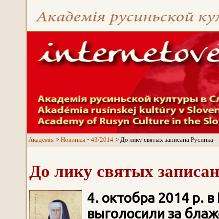
Aкадемія
Новинкы • 43/2014
До лику святых записана Русинка
До лику святых записа
4. oктобра 2014 р. 
выголосили за блаже