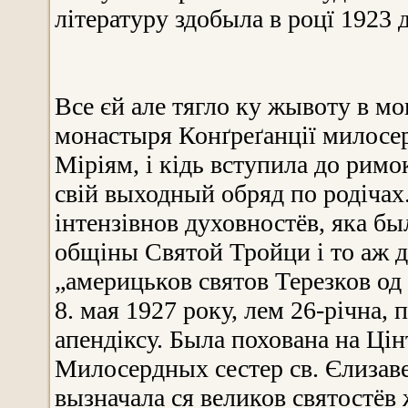
літературу здобыла в роцї 1923
Все єй але тягло ку жывоту в мо
монастыря Конґреґанції милосер
Міріям, і кідь вступила до римо
свій выходный обряд по родічах
інтензівнов духовностёв, яка б
общіны Святой Тройци і то аж д
„америцьков святов Терезков од
8. мая 1927 року, лем 26-річна, 
апендіксу. Была похована на Ці
Милосердных сестер св. Єлизав
вызначала ся великов святостёв