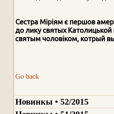
Сестра Міріям є першов амер
до лику святых Католицькой 
святым чоловіком, котрый вы
Go back
Новинкы • 52/2015