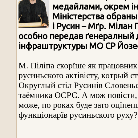
медайлами, окрем ін
Міністерства обраны
і Русин – Мґр. Мілан
особно передав ґенералный д
інфраштруктуры МО СР Йозе
М. Піліпа скорїше як працовник
русиньского актівісту, котрый с
Округлый стіл Русинів Словеньс
таёмника ОСРС. А мож повісти,
може, по роках буде зато оцїне
функціонарїв русиньского руху?