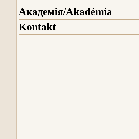
Aкадемія/Akadémiа
Kontakt