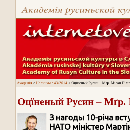
Aкадемія
Новинкы • 43/2014
Оцїненый Русин – Mґр. Мілан Пілі
Оцїненый Русин – Мґр. 
З нагоды 10-річа вс
НАТО міністер Марті