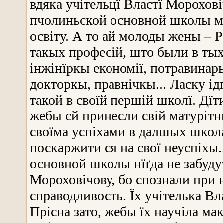
вдяка учітельцї Властї Морохові
пчолиньской основной школы м
освіту. А то ай молоды жены – 
такых професій, што были в ты
інжінїркы економії, потравинарь
докторкы, правнічкы... Ласку ід
такой в своїй першій школї. Дїти
жебы єй принесли свій матурітн
своїма успіхами в далшых школах
поскаржити ся на свої неуспіхы.
основной школы нїґда не забуду
Мороховічову, бо спознали при 
справодливость. Їх учітелька Вл
Прісна зато, жебы їх научіла ма