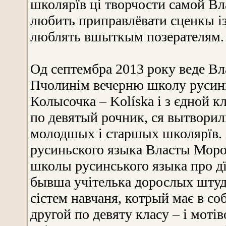
школярїв ці творчости самой Вл
любить приправлёвати сценкы із
люблять вшыткым позерателям.
Од септембра 2013 року веде В
Пчолинім вечерню школу русинь
Колысочка – Kolíska і з єдной кл
по девятый рочник, ся вытворил
молодшых і старшых школярїв. 
русиньского языка Власты Моро
школы русинського языка про дї
бывша учітелька дорослых штуд
сістем навчаня, котрый має в со
другой по девяту класу – і мотів