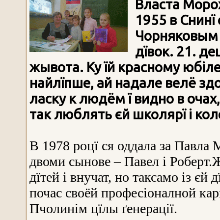
Власта Моро
1955 в Снинї 
Чорняковым і
дївок. 21. д
жывота
. Ку їй красному юбі
найлїпше, ай надале велё зд
ласку к людём
ї видно в оч
а
х
так люблять
є
й школярї і кол
В 1978 роцї ся оддала за Павла 
двоми сынове – Павел і Роберт.
дїтей і внучат, но таксамо із єй
почас своёй професіоналной карь
Пчолинім цїлы ґенерації.