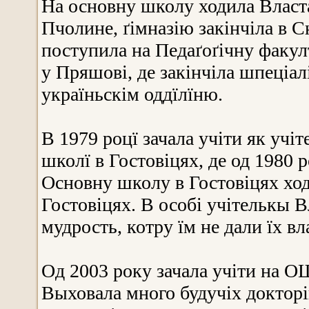
На основну школу ходила Власта
Пчолине, ґімназію закінчіла в Сн
поступила на Педаґоґічну факу
у Пряшові, де закінчіла шпеціал
україньскім оддїлїню.
В 1979 роцї зачала учіти як учі
школї в Гостовіцях, де од 1980 
Основну школу в Гостовіцях ходи
Гостовіцях. В особі учітелькы 
мудрость, котру їм не дали їх вл
Од 2003 року зачала учіти на О
Выховала много будучіх докторів,