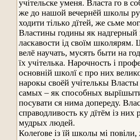
учітельске уменя. Власта го в соб
же до нашой вечернёй школы ру
ходити тілько дїтей, же сьме мо
Властины годины як надгерный 
ласкавости ід своїм школярям. 
велё научать, мусять быти на го
їх учітелька. Нарочность і проф
основній школї є про них велик
нарокы своёй учітелькы Власты
самых – як способных вырїшыти 
посувати ся нима допереду. Влас
справодливость ку дїтём із них 
мудрых людей.
Колеґове із їй школы мі повіли,