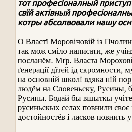
тот професіоналный приступ 
свїй актівный професіоналны
котры
абсолвовали
наш
у
осн
О Властї Моровічовій із Пчолин
так мож сміло написати, же учін
посланём. Мґр. Власта Морохові
ґенерації дїтей ід скромности, 
на основній школї вдяка нїй пор
людём на Словеньску, Русины, бо 
Русины. Бодай бы вшыткы учіте
русиньскых селах повнили своє п
достойностёв і ласков повнить 