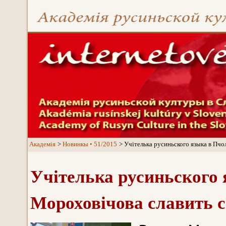
Aкадемія
Новинкы • 51/2015
Учітелька русиньского языка в Пчо
Учітелька русиньского
Мороховічова славить с