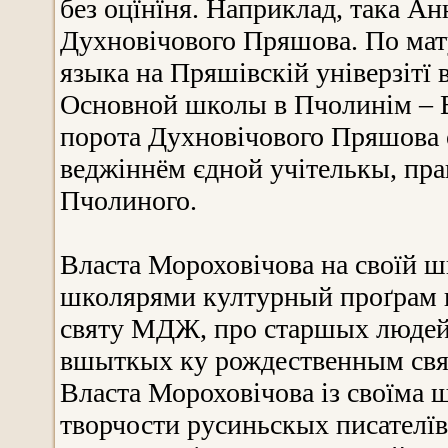
без оцїнїня. Наприклад, така Ан
Духновічового Пряшова. По мат
языка на Пряшівскій універзітї 
Основной школы в Пчолинім – В
порота Духновічового Пряшова 
веджіннём єдной учітелькы, пра
Пчолиного.
Власта Мороховічова на своїй шк
школярями културный проґрам п
святу МДЖ, про старшых людей 
вшыткых ку рождественным свя
Власта Мороховічова із своїма 
творчости русиньскых писателїв 