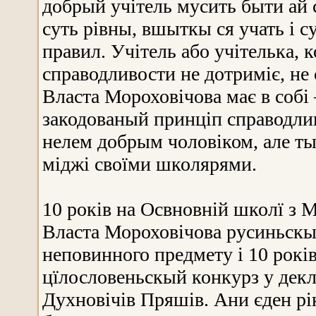
добрый учітель мусить быти ай
суть рівны, вшыткы ся учать і с
правил. Учітель або учітелька, 
справодливости не дотриміє, не 
Власта Мороховічова має в собі 
закодованый принціп справодливо
нелем добрым чоловіком, але 
міджі своїми школярями.
10 років на Освновній школї з 
Власта Мороховічова русиньскы
неповинного предмету і 10 рокі
цїлословеньскый конкурз у декл
Духновічів Пряшів. Ани єден рі